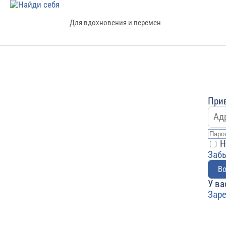
Для вдохновения и перемен
Прив
Н
Заб
Во
У ва
Зар