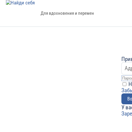
Для вдохновения и перемен
Прив
Н
Заб
Во
У ва
Зар