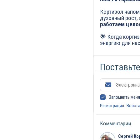
Кортизол напоми
духовный рост, 
работаем целос
🌟 Когда корти
энергию для на
Поставьте
Запомнить мен
Регистрация
Восста
Комментарии
Сергей Ко