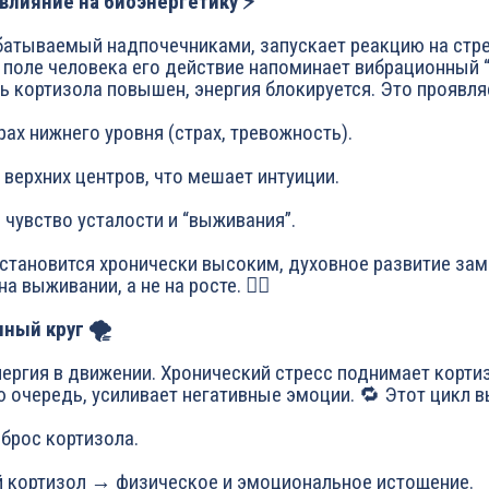
 влияние на биоэнергетику ⚡
батываемый надпочечниками, запускает реакцию на стре
поле человека его действие напоминает вибрационный “
ь кортизола повышен, энергия блокируется. Это проявля
крах нижнего уровня (страх, тревожность).
е верхних центров, что мешает интуиции.
е чувство усталости и “выживания”.
 становится хронически высоким, духовное развитие зам
 выживании, а не на росте. 🙅‍♀️
ный круг 🌪️
ергия в движении. Хронический стресс поднимает корти
ю очередь, усиливает негативные эмоции. 🔁 Этот цикл в
брос кортизола.
 кортизол → физическое и эмоциональное истощение.