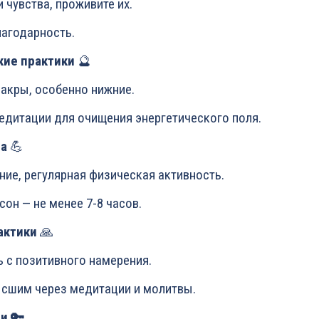
и чувства, проживите их.
лагодарность.
кие практики
🔮
чакры, особенно нижние.
медитации для очищения энергетического поля.
ла
💪
ние, регулярная физическая активность.
сон — не менее 7-8 часов.
актики
🙏
ь с позитивного намерения.
Высшим через медитации и молитвы.
и 🔑