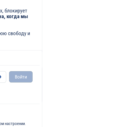
х, блокирует
а, когда мы
нюю свободу и
Войти
ом настроении.