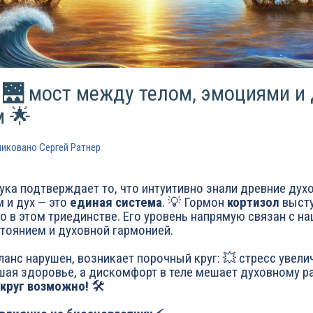
 🌉 мост между телом, эмоциями и
м 🌟
ликовано
Сергей Ратнер
ка подтверждает то, что интуитивно знали древние дух
м и дух — это
единая система
. 💡 Гормон
кортизол
высту
о в этом триединстве. Его уровень напрямую связан с н
тоянием и духовной гармонией.
ланс нарушен, возникает порочный круг: 💥 стресс увели
дшая здоровье, а дискомфорт в теле мешает духовному р
 круг возможно!
🛠️