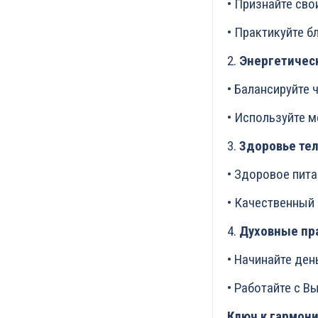
• Признайте сво
• Практикуйте б
2.
Энергетичес
• Балансируйте 
• Используйте 
3.
Здоровье те
• Здоровое пита
• Качественный 
4.
Духовные пр
• Начинайте ден
• Работайте с 
Ключ к гармони