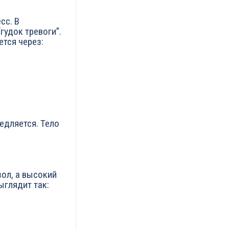
сс. В
гудок тревоги”.
ется через:
едляется. Тело
зол, а высокий
ыглядит так: