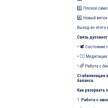
3️⃣ Плохое само
4️⃣ Новый виток
Выход из этого к
Связь духовног
• 🕊️ Состояние
• 🧘‍♀️ Медитац
• 🌈 Работа с б
Стабилизация 
баланса.
Как разорвать 
1.
Работа с эм