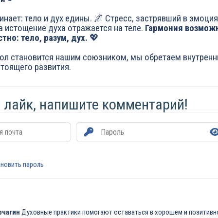
нает: тело и дух едины. 🌌 Стресс, застрявший в эмоция
а истощение духа отражается на теле.
Гармония возможн
тно: тело, разум, дух.
💖
зол становится нашим союзником, мы обретаем внутрен
стоящего развития.
 лайк, напишите комментарий!
я
новить пароль
рчагин
Духовные практики помогают оставаться в хорошем и позитивн