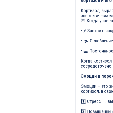
Кортизол и его
Кортизол, выра
энергетическом 
🚨 Когда уровен
• ⚡ Застои в ча
• 🌫️ Ослаблени
• 🕳️ Постоянно
Когда кортизол
сосредоточено на
Эмоции и пороч
Эмоции — это эн
кортизол, в сво
1️⃣ Стресс → вы
2️⃣ Повышенный