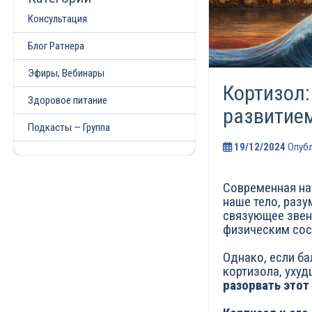
Консультация
Блог Ратнера
Эфиры, Вебинары
Кортизол:
Здоровое питание
развитие
Подкасты — Группа
19/12/2024
Опуб
Современная нау
наше тело, разу
связующее звен
физическим сос
Однако, если ба
кортизола, уху
разорвать этот