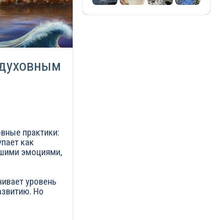
 духовным
овные практики:
пает как
ашими эмоциями,
чивает уровень
азвитию. Но