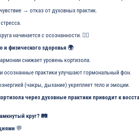
чувствие → отказ от духовных практик.
 стресса.
руга начинается с осознанности. 🧘‍♂️
о и физического здоровья 🌍
 гармонии снижает уровень кортизола.
ия и осознанные практики улучшают гормональный фон.
иоэнергией (чакры, дыхание) укрепляет тело и эмоции.
кортизола через духовные практики приводит к восс
замкнутый круг? 🛤️
оциями
💬