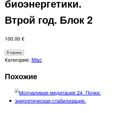
биоэнергетики.
Втрой год. Блок 2
100.00
€
Количество
В корзину
товара
Категория:
Misc
Академия
Похожие
биоэнергетики.
Втрой
год.
Блок
2