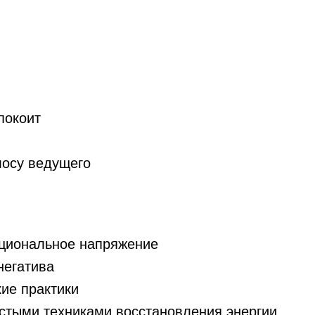
покоит
лосу ведущего
циональное напряжение
негатива
ие практики
стыми техниками восстановления энергии