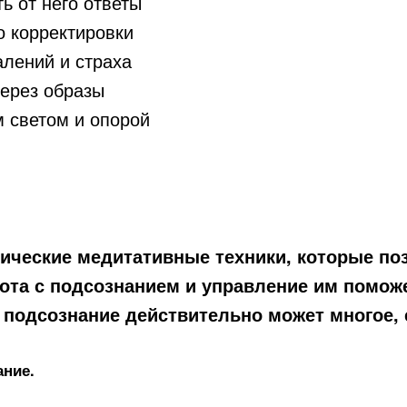
ь от него ответы
о корректировки
алений и страха
через образы
м светом и опорой
ктические медитативные техники, которые п
ота с подсознанием и управление им помож
о подсознание действительно может многое, е
ание.