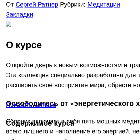
От
Сергей Ратнер
Рубрики:
Медитации
Закладки
О курсе
Откройте дверь к новым возможностям и тр
Эта коллекция специально разработана для 
расширить своё восприятие мира, обрести н
Освободитесь от «энергетического х
Показать больше
Сборник включает в себя пять мощных медит
Содержимое курса
всего лишнего и наполнение его энергией, н