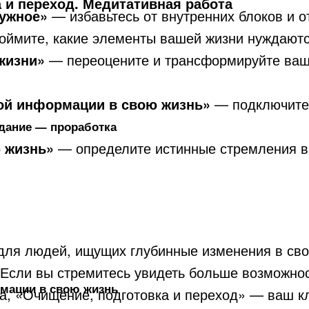
 и переход. Медитативная работа
нужное»
— избавьтесь от внутренних блоков и 
ймите, какие элементы вашей жизни нуждаются
жизни»
— переоцените и трансформируйте ваш 
ой информации в свою жизнь»
— подключитесь
дание — проработка
 жизнь»
— определите истинные стремления ва
для людей, ищущих глубинные изменения в сво
. Если вы стремитесь увидеть больше возможно
мации в свою жизнь
ла, «Очищение, подготовка и переход» — ваш к