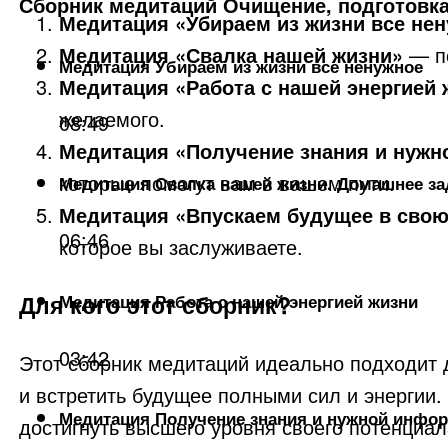
Сборник медитаций Очищение, подготовка
Медитация «Убираем из жизни все не
Медитация «Свалка нашей жизни»
— по
Медитация Убираем из жизни все ненужное
Медитация «Работа с нашей энергией 
желаемого.
08:49
Медитация «Получение знания и нужн
которые помогут вам в вашем пути.
Медитация Свалка нашей жизни. Домашнее за
Медитация «Впускаем будущее в свою
06:46
которое вы заслуживаете.
Для кого этот сборник?
Медитация Работа с нашей энергией жизни
03:42
Этот сборник медитаций идеально подходит 
и встретить будущее полными сил и энергии
Медитация Получение знания и нужной инфор
достигнуть высшего уровня своего потенциа