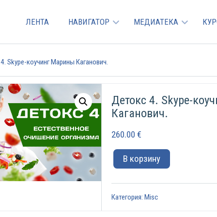
ЛЕНТА
НАВИГАТОР
МЕДИАТЕКА
КУ
4. Skype-коучинг Марины Каганович.
Детокс 4. Skype-коу
Каганович.
260.00
€
В корзину
Категория:
Misc