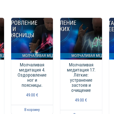
Молчаливая
Молчаливая
медитация 4.
медитация 17.
Оздоровление
Лёгкие:
ног и
устранение
поясницы.
застоев и
очищение
49.00
€
49.00
€
В корзину