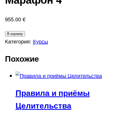
955.00
€
Количество
В корзину
товара
Категория:
Курсы
Энергетический
Похожие
Марафон
4
Правила и приёмы
Целительства