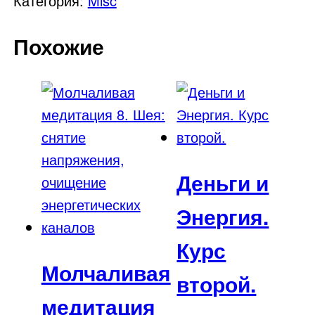
Категория:
Misc
Исцеление
Похожие
с
помощью
здорового
питания
Деньги и
Энергия.
Курс
Молчаливая
второй.
медитация