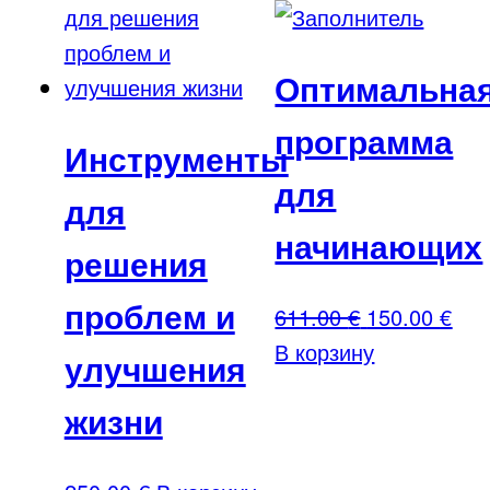
Оптимальна
программа
Инструменты
для
для
начинающих
решения
проблем и
Первоначал
Тек
611.00
€
150.00
€
цена
цен
В корзину
улучшения
составляла
150
жизни
611.00 €.