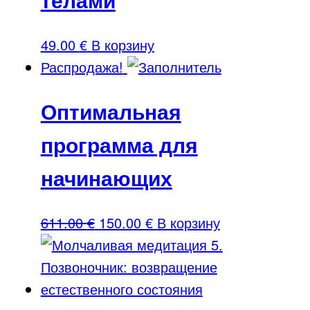
49.00
€
В корзину
Распродажа!
Оптимальная
программа для
начинающих
Первоначальная
Текущая
611.00
€
150.00
€
В корзину
цена
цена:
составляла
150.00 €.
611.00 €.