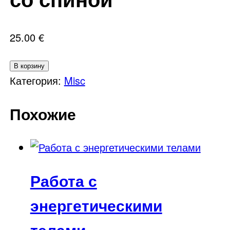
25.00
€
Количество
В корзину
товара
Категория:
Misc
Медитация
Похожие
Работа
со
спиной
Работа с
энергетическими
телами