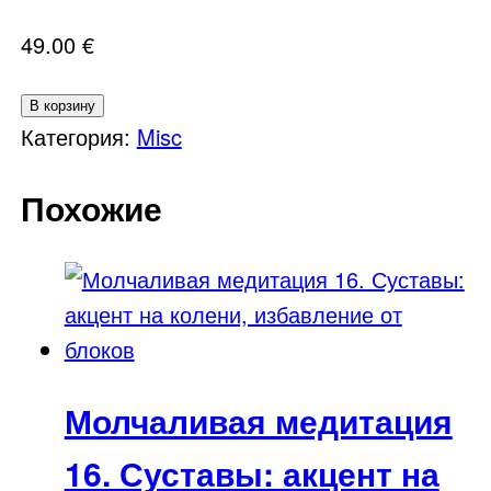
49.00
€
Количество
В корзину
товара
Категория:
Misc
Молчаливая
Похожие
медитация
19.
Работа
с
аурой:
устранение
Молчаливая медитация
наслоений
и
16. Суставы: акцент на
наполнение