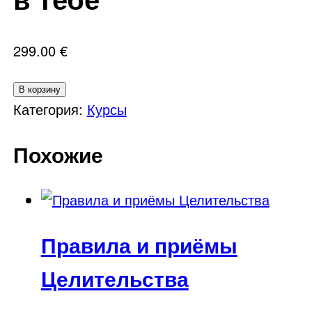
299.00
€
Количество
В корзину
товара
Категория:
Курсы
Подсознание
Похожие
–
Сила
в
тебе
Правила и приёмы
Целительства