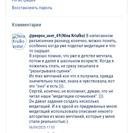
Регистрация
Восстановить пароль
Комментарии
@peepso_user_49(Nina Kriulko)
В написанном
разъяснении разницу, конечно, можно понять,
особенно когда уже поделал медитации и что-
то ощущал.
Я хорошо помню, что уже в детстве мечтала,
потом и далее в школьном возрасте. Когда я
ложилась спать, не сразу засыпала и
"разыгрывала сценки".
Из этих мечтаний кое что я получила, правда
значительно позже, знала и чувствовала, вот
это "оно" и есть:))).
Сергей, конечно, не вспомнит, думаю, что не
читал наши "медитации-сочинения" :))).
Он давал задания создать несколько
медитаций. И я в одной из придуманных мною
медитаций использовала описание некоего
алгоритма из моих мечтаний, которые у меня
стали реальностью:).
06/09/2025 17:05