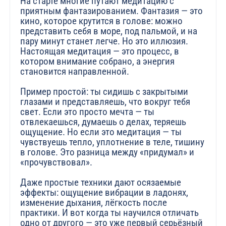
На старте многие путают медитацию с
приятным фантазированием. Фантазия — это
кино, которое крутится в голове: можно
представить себя в море, под пальмой, и на
пару минут станет легче. Но это иллюзия.
Настоящая медитация — это процесс, в
котором внимание собрано, а энергия
становится направленной.
Пример простой: ты сидишь с закрытыми
глазами и представляешь, что вокруг тебя
свет. Если это просто мечта — ты
отвлекаешься, думаешь о делах, теряешь
ощущение. Но если это медитация — ты
чувствуешь тепло, уплотнение в теле, тишину
в голове. Это разница между «придумал» и
«прочувствовал».
Даже простые техники дают осязаемые
эффекты: ощущение вибрации в ладонях,
изменение дыхания, лёгкость после
практики. И вот когда ты научился отличать
одно от другого — это уже первый серьёзный