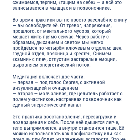
сжимаемся, терпим, «тащим на себе» — и всё это
записывается в мышцах и в позвоночнике.
Во время практики вы не просто расслабите спину
— вы освободите её. От тревог, напряжения,
прошлого, от ментального мусора, который
мешает жить прямо сейчас. Через работу с
образами, дыханием и светом мы мягко
пройдёмся по четырём ключевым отделам: шея,
грудной отдел, поясница и крестец. Снимем
«камни» с плеч, отпустим застарелые эмоции,
выровняем энергетический поток.
Медитация включает две части:
— первая — под голос Сергея, с активной
визуализацией и очищением
— вторая — молчаливая, где целитель работает с
полем участников, настраивая позвоночник как
единый энергетический канал
Это практика восстановления, перезагрузки и
возвращения к себе. После неё дышится легче,
тело выпрямляется, а внутри становится тише. Её
можно использовать как профилактику или как
помощь при болях, напряжении, усталости. Это не