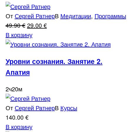
От
Сергей Ратнер
В
Медитации
,
Программы
Первоначальная
Текущая
49.90
€
29.00
€
цена
цена:
В корзину
составляла
29.00 €.
49.90 €.
Уровни сознания. Занятие 2.
Апатия
2ч20м
От
Сергей Ратнер
В
Курсы
140.00
€
В корзину