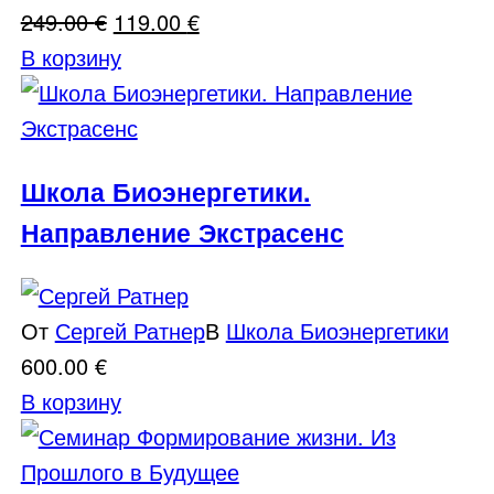
Первоначальная
Текущая
249.00
€
119.00
€
цена
цена:
В корзину
составляла
119.00 €.
249.00 €.
Школа Биоэнергетики.
Направление Экстрасенс
От
Сергей Ратнер
В
Школа Биоэнергетики
600.00
€
В корзину